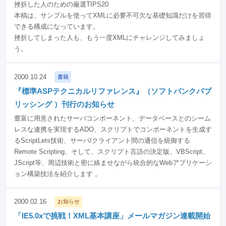
挫折した人のための厳選TIPS20
本稿は、サンプルを使ってXMLに必要不可欠な基礎知識だけを習得
できる構成になっています。
挫折してしまった人も、もう一度XMLにチャレンジしてみましょ
う。
2000.10.24
書籍
『標準ASPテクニカルリファレンス』（ソフトバンクパブ
リッシング ）刊行のお知らせ
豊富に用意されたサーバコンポーネント、データベースとのシーム
レスな連携を実現するADO、スクリプトでコンポーネントを生成す
るScriptLets技術、サーバ/クライアント間の通信を統御する
Remote Scripting、そして、スクリプト言語の決定版、VBScript、
JScript等、周辺技術と密に絡ませながら統合的なWebアプリケーシ
ョン構築技法を紹介します 。
2000.02.16
お知らせ
「IE5.0xで挑戦！XML基本講座」メールマガジン連載開始