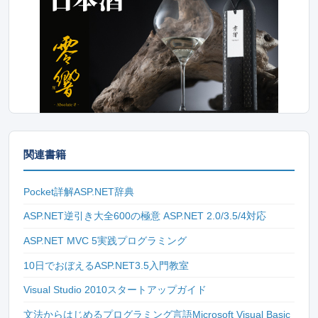
関連書籍
Pocket詳解ASP.NET辞典
ASP.NET逆引き大全600の極意 ASP.NET 2.0/3.5/4対応
ASP.NET MVC 5実践プログラミング
10日でおぼえるASP.NET3.5入門教室
Visual Studio 2010スタートアップガイド
文法からはじめるプログラミング言語Microsoft Visual Basic