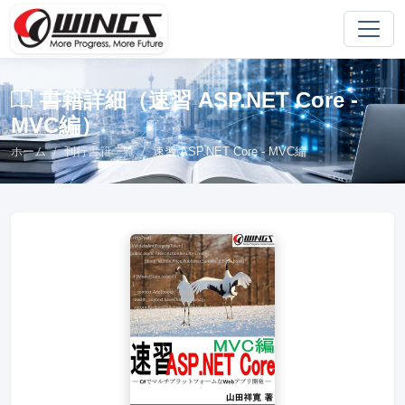
書籍詳細（速習 ASP.NET Core -
MVC編）
ホーム
刊行書籍一覧
速習 ASP.NET Core - MVC編