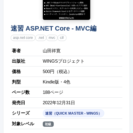
速習 ASP.NET Core - MVC編
asp.net core
.net
mvc
c#
著者
山田祥寛
出版社
WINGSプロジェクト
価格
500円（税込）
判型
Kindle版・4色
ページ数
188ページ
発売日
2022年12月31日
シリーズ
速習（QUICK MASTER - WINGS）
対象レベル
初級