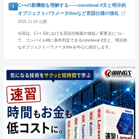
C++の新機能を理解する――consteval if文と明示的
1
オブジェクトパラメータthisなど言語仕様の強化
2025.11.19 公開
今回は、C++ 23における言語仕様面の強化／変更点につい
て、コンパイル時に条件判定できるconsteval if文と、明示的
なオブジェクトパラメータthisを中心に紹介します。