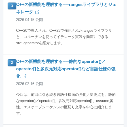
C++の新機能を理解する──rangesライブラリとジェ
3
ネレータ
2026.04.15 公開
C++20で導入され、C++23で強化されたrangesライブラリ
と、コルーチンを使ってイテレータ実装を簡潔にできる
std::generatorを紹介します。
C++の新機能を理解する──静的なoperator()／
2
operator[]と多次元対応operator[]など言語仕様の強
化
2026.02.16 公開
今回は、前回に引き続き言語仕様面の強化／変更点を、静的
なoperator()／operator[]、多次元対応operator[]、assume属
性、エスケープシーケンスの区切り文字を中心に紹介しま
す。